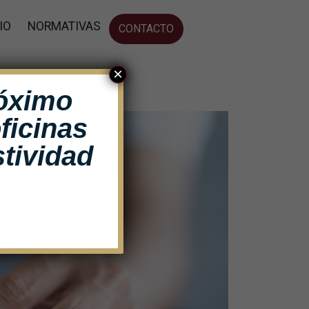
IO
NORMATIVAS
CONTACTO
×
róximo
ficinas
tividad