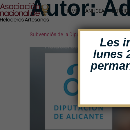
Autor:
A
HOME
ANHCEA
SERVIG
Subvención de la Diputación de Alicante
Les i
lunes 
perman