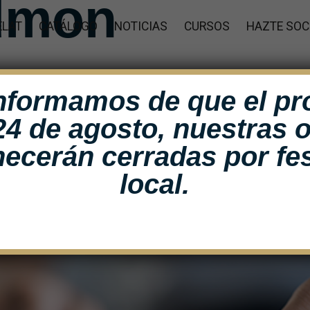
dmon
ELAT
CATÁLOGO
NOTICIAS
CURSOS
HAZTE SOC
nformamos de que el p
24 de agosto, nuestras o
ecerán cerradas por fes
local.