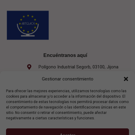
Encuéntranos aquí
Polígono Industrial Segorb, 03100, Jijona
965 613 042
Gestionar consentimiento
direccion@servigelat.com
Para ofrecer las mejores experiencias, utilizamos tecnologías como las
cookies para almacenar y/o acceder a la información del dispositivo. El
De Septiembre a Febrero
consentimiento de estas tecnologías nos permitirá procesar datos como
Lun - Vie
el comportamiento de navegación o las identificaciones únicas en este
08:00 h - 15:00 h
sitio. No consentir o retirar el consentimiento, puede afectar
negativamente a ciertas características y funciones.
De Marzo a Agosto
Lun - Jue