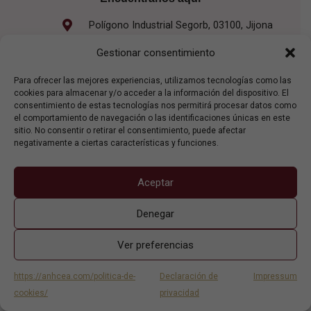
Polígono Industrial Segorb, 03100, Jijona
965 613 042
Gestionar consentimiento
direccion@servigelat.com
Para ofrecer las mejores experiencias, utilizamos tecnologías como las
cookies para almacenar y/o acceder a la información del dispositivo. El
De Septiembre a Febrero
consentimiento de estas tecnologías nos permitirá procesar datos como
Lun - Vie
el comportamiento de navegación o las identificaciones únicas en este
08:00 h - 15:00 h
sitio. No consentir o retirar el consentimiento, puede afectar
negativamente a ciertas características y funciones.
De Marzo a Agosto
Lun - Jue
Aceptar
08:00 h - 15:00 h / 17:00 h - 19:00 h
Viernes
08:00 h - 15:00 h
Denegar
Ver preferencias
Copyright © 2026 anhcea. | Powered by
Larimva Solutions
https://anhcea.com/politica-de-
Declaración de
Impressum
cookies/
privacidad