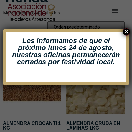
Mostrando los 4 resultados
×
Les informamos de que el
próximo lunes 24 de agosto,
nuestras oficinas
permanecerán
cerradas por festividad local.
ALMENDRA CROCANTI 1
ALMENDRA CRUDA EN
KG
LAMINAS 1KG